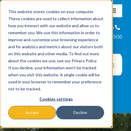
Skip
This website stores cookies on your computer.
to
Toggle
These cookies are used to collect information about
content
Navigat
Nosotros
how you interact with our website and allow us to
Línea de Ayuda
remember you. We use this information in order to
866-223-7500
improve and customize your browsing experience
Misiónes y Programas
and for analytics and metrics about our visitors both
on this website and other media. To find out more
about the cookies we use, see our Privacy Policy.
Eventos
If you decline, your information won’t be tracked
when you visit this website. A single cookie will be
used in your browser to remember your preference
Noticias
not to be tracked.
Cookies settings
Formas de Donar
Accept
Decline