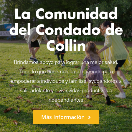
La Comunidad
del Condado de
Collin
Brindamos apoyo para lograr una mejor salud.
Todo lo que hacemos está diseñado para
empoderar a individuos y familias, ayudándolos a
salir adelante y a vivir vidas productivas e
independientes.
Más Información