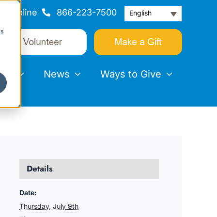
Helpline
866-223-7500
English
cs
nts
News
Ways to Give
Details
Date:
Thursday, July 9th