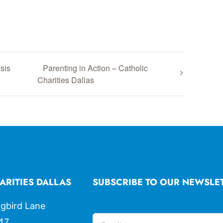
sis
Parenting in Action – Catholic
Charities Dallas
ARITIES DALLAS
SUBSCRIBE TO OUR NEWSLE
gbird Lane
47