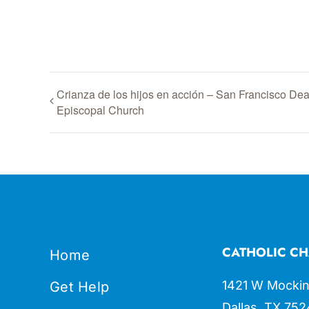
Crianza de los hijos en acción – San Francisco Dea
Episcopal Church
CATHOLIC CH
Home
1421 W Mockin
Get Help
Dallas, TX 752